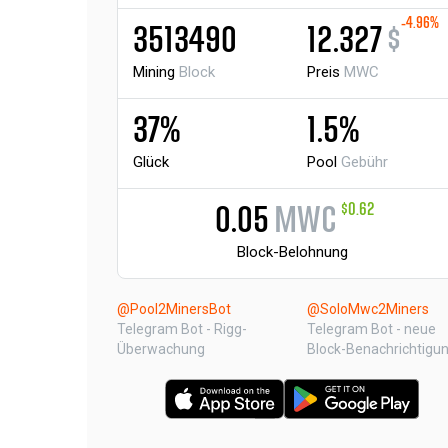
-4.96%
3513490
12.327
$
Mining
Block
Preis
MWC
37%
1.5%
Glück
Pool
Gebühr
$0.62
0.05
MWC
Block-Belohnung
@Pool2MinersBot
@SoloMwc2Miners
Telegram Bot - Rigg-
Telegram Bot - neue
Überwachung
Block-Benachrichtigu