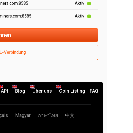
iners.com:8585
Aktiv
miners.com:8585
Aktiv
innen
SL-Verbindung
API
Blog
Über uns
Coin Listing
FAQ
çais
Magyar
ภาษาไทย
中文