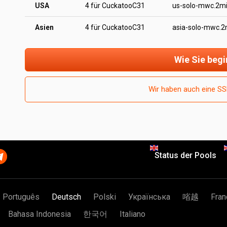
USA
4 für CuckatooC31
us-solo-mwc.2m
Asien
4 für CuckatooC31
asia-solo-mwc.2
Wie Sie beg
Wir haben auch eine S
Status der Pools
Português
Deutsch
Polski
Українська
㗂越
Fran
Bahasa Indonesia
한국어
Italiano