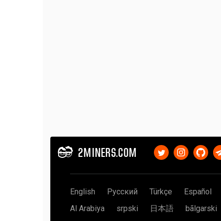
2MINERS.COM
English
Русский
Türkçe
Español
Al Arabiya
srpski
日本語
bãlgarski