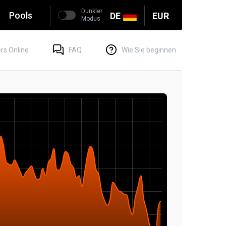
Dunkler
Pools
DE
EUR
Modus
rs Online
FAQ
Wie Sie beginnen