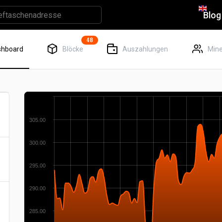
Blog
48
shboard
Blöcke
Auszahlungen
Mine
305.00
300.00
295.00
290.00
285.00