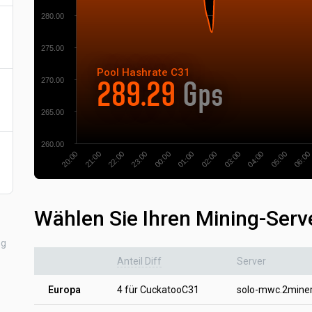
280.00
275.00
Pool
Hashrate
C31
270.00
289.29
Gps
265.00
260.00
21:00
02:00
22:00
03:00
23:00
04:00
00:00
05:00
20:00
01:00
06:00
Wählen Sie Ihren Mining-Serv
ng
Anteil Diff
Server
Europa
4 für CuckatooC31
solo-mwc.2mine