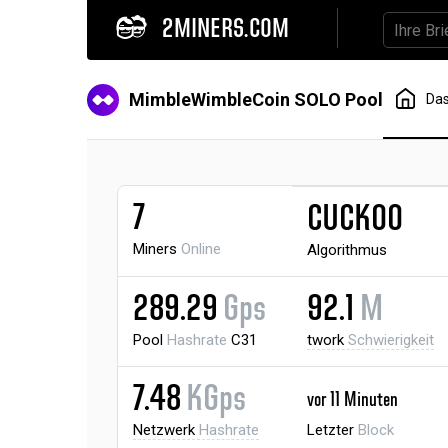
2MINERS.COM
MimbleWimbleCoin SOLO Pool
Da
7
CUCKOO
Miners
Online
Algorithmus
289.29
Gps
92.1
M
Pool
Hashrate
C31
twork
Schwierigkeit
7.48
KGps
vor 11 Minuten
Netzwerk
Hashrate
Letzter
Block