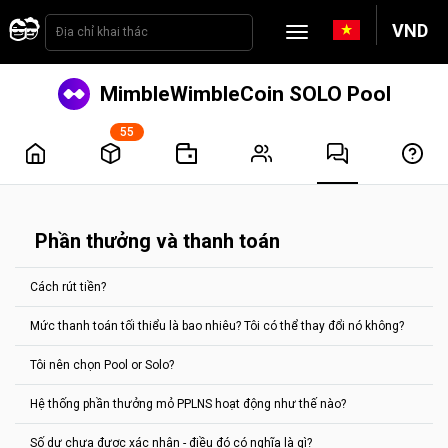
VND
MimbleWimbleCoin SOLO Pool
55
Phần thưởng và thanh toán
Cách rút tiền?
Mức thanh toán tối thiểu là bao nhiêu? Tôi có thể thay đổi nó không?
Thanh toán được xử lý tự động sau mỗi 2 giờ. Bạn cần đạt đến
hạn mức để nhận được thanh toán. Với hầu hết các đồng tiền, bạn
Tôi nên chọn Pool or Solo?
có thể cài đặt trên thẻ “Cài đặt tài khoản”.
Mức thanh toán tối thiểu được hiển thị trên trang chính của bể đào
đối với mỗi loại tiền.
Mức thanh toán tối thiểu là bao nhiêu? Tôi có thể thay đổi nó
Hệ thống phần thưởng mỏ PPLNS hoạt động như thế nào?
không?
Chọn Pool theo mặc định.
Ví dụ: đối với bể đào Ethereum Classic, khoản thanh toán tối thiểu
là 0,1 ETC.
Bất kỳ phần thưởng nào được tích lũy bởi một địa chỉ tiền điện tử
Chỉ nên chọn Solo nếu bạn có đủ công suất băm và nắm rõ cách
Số dư chưa được xác nhận - điều đó có nghĩa là gì?