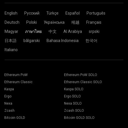
English
Русский
Türkçe
Español
Português
Deutsch
Polski
Українська
㗂越
Français
Magyar
ภาษาไทย
中文
Al Arabiya
srpski
日本語
bãlgarski
Bahasa Indonesia
한국어
Italiano
Ethereum PoW
Ethereum PoW SOLO
Ethereum Classic
Ethereum Classic SOLO
Kaspa
Kaspa SOLO
Ergo
Ergo SOLO
Nexa
Nexa SOLO
Zcash
Zcash SOLO
Bitcoin GOLD
Bitcoin GOLD SOLO