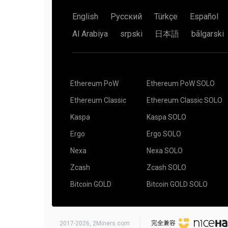
English
Русский
Türkçe
Español
Al Arabiya
srpski
日本語
bãlgarski
Ethereum PoW
Ethereum PoW SOLO
Ethereum Classic
Ethereum Classic SOLO
Kaspa
Kaspa SOLO
Ergo
Ergo SOLO
Nexa
Nexa SOLO
Zcash
Zcash SOLO
Bitcoin GOLD
Bitcoin GOLD SOLO
完全兼容
2017-2026,
2Miners.com