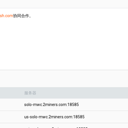
ash.com
协同合作。
服务器
solo-mwc.2miners.com:18585
us-solo-mwc.2miners.com:18585