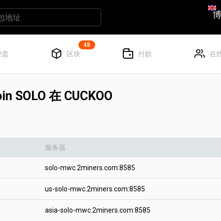
48
控盘
区块
付款
在
n SOLO 在 CUCKOO
服务器
solo-mwc.2miners.com:8585
us-solo-mwc.2miners.com:8585
asia-solo-mwc.2miners.com:8585