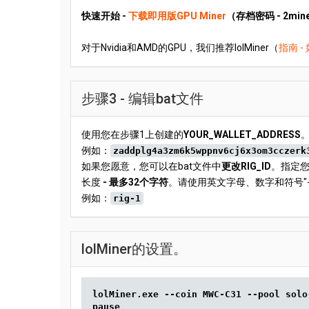
快速开始 -
下载即用版GPU Miner
（存档密码 - 2min
对于Nvidia和AMD的GPU，我们推荐lolMiner（
指南 - 
步骤3 - 编辑bat文件
使用您在步骤1上创建的
YOUR_WALLET_ADDRESS
例如：
zaddplg4a3zm6k5wppnv6cj6x3om3cczerk
如果您愿意，您可以在bat文件中
更改RIG_ID
。指定您
长度
- 最多32个字符
。请使用英文字母、数字和符号"-"
例如：
rig-1
lolMiner的设置。
lolMiner.exe --coin MWC-C31 --pool solo
pause