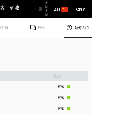
夜
博客
矿池
间
ZH
CNY
主
题
线矿机
FAQ
如何入门
状态
有效
有效
有效