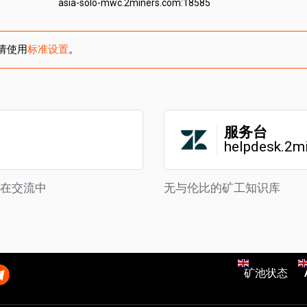
asia-solo-mwc.2miners.com:18585
请使用
标准设置
。
服务台
helpdesk.2m
正在交流中
无与伦比的矿工知识库
矿池状态