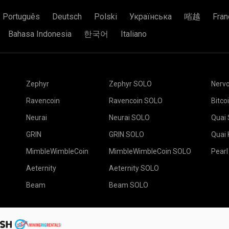
Português
Deutsch
Polski
Українська
㗂越
Fran
Bahasa Indonesia
한국어
Italiano
Zephyr
Zephyr SOLO
Nerv
Ravencoin
Ravencoin SOLO
Bitco
Neurai
Neurai SOLO
Quai
GRIN
GRIN SOLO
Quai
MimbleWimbleCoin
MimbleWimbleCoin SOLO
Pearl
Aeternity
Aeternity SOLO
Beam
Beam SOLO