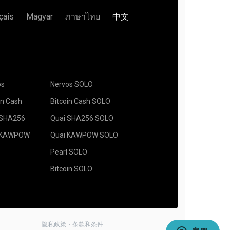
çais
Magyar
ภาษาไทย
中文
os
Nervos SOLO
in Cash
Bitcoin Cash SOLO
 SHA256
Quai SHA256 SOLO
 KAWPOW
Quai KAWPOW SOLO
Pearl SOLO
Bitcoin SOLO
隐私政策
条款和条件