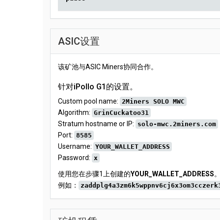
ASIC设置
该矿池与ASIC Miners协同合作。
针对iPollo G1的设置。
Custom pool name:
2Miners SOLO MWC
Algorithm:
GrinCuckatoo31
Stratum hostname or IP:
solo-mwc.2miners.com
Port:
8585
Username:
YOUR_WALLET_ADDRESS
Password:
x
使用您在步骤1上创建的
YOUR_WALLET_ADDRESS
例如：
zaddplg4a3zm6k5wppnv6cj6x3om3cczerk