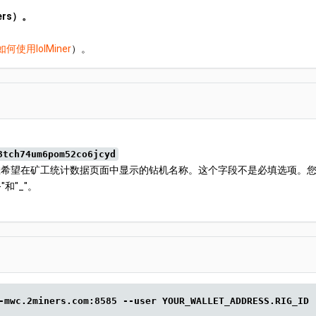
ers）。
如何使用lolMiner
）。
。
3tch74um6pom52co6jcyd
希望在矿工统计数据页面中显示的钻机名称。这个字段不是必填选项。您可以
和"_"。
-mwc.2miners.com:8585 --user YOUR_WALLET_ADDRESS.RIG_ID