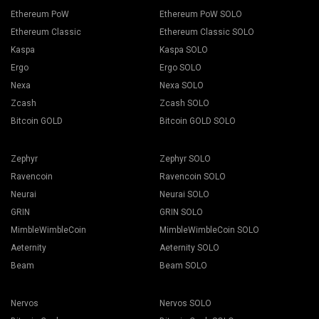
Ethereum PoW
Ethereum PoW SOLO
Ethereum Classic
Ethereum Classic SOLO
Kaspa
Kaspa SOLO
Ergo
Ergo SOLO
Nexa
Nexa SOLO
Zcash
Zcash SOLO
Bitcoin GOLD
Bitcoin GOLD SOLO
Zephyr
Zephyr SOLO
Ravencoin
Ravencoin SOLO
Neurai
Neurai SOLO
GRIN
GRIN SOLO
MimbleWimbleCoin
MimbleWimbleCoin SOLO
Aeternity
Aeternity SOLO
Beam
Beam SOLO
Nervos
Nervos SOLO