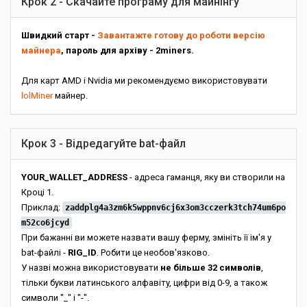
Крок 2 - Скачайте програму для майнінгу
Швидкий старт -
Завантажте готову до роботи версію
майнера
, пароль для архіву - 2miners.
Для карт AMD і Nvidia ми рекомендуємо використовувати
lolMiner
майнер.
Крок 3 - Відредагуйте bat-файл
YOUR_WALLET_ADDRESS
- адреса гаманця, яку ви створили на
Кроці 1.
Приклад:
zaddplg4a3zm6k5wppnv6cj6x3om3cczerk3tch74um6po
m52co6jcyd
При бажанні ви можете назвати вашу ферму, змініть її ім'я у
bat-файлі -
RIG_ID
. Робити це необов'язково.
У назві можна використовувати
не більше 32 символів
,
тільки букви латинського алфавіту, цифри від 0-9, а також
символи "_" і "-".