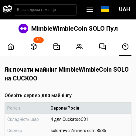
UAH
MimbleWimbleCoin SOLO Пул
50
Як почати майнінг MimbleWimbleCoin SOLO
на CUCKOO
Оберіть сервер для майнінгу
Регіон
Європа/Росія
Складність шар
4 для CuckatooC31
Сервер
solo-mwc.2miners.com:8585