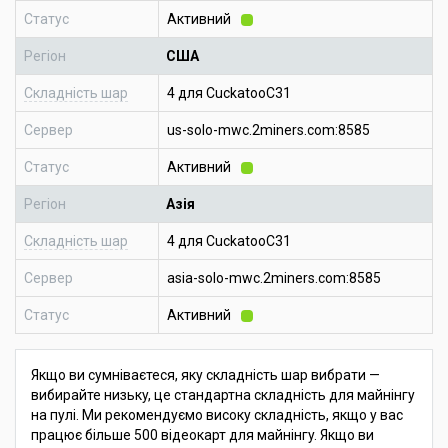
Статус
Активний
Регіон
США
Складність шар
4 для CuckatooC31
Сервер
us-solo-mwc.2miners.com:8585
Статус
Активний
Регіон
Азія
Складність шар
4 для CuckatooC31
Сервер
asia-solo-mwc.2miners.com:8585
Статус
Активний
Якщо ви сумніваєтеся, яку складність шар вибрати —
вибирайте низьку, це стандартна складність для майнінгу
на пулі. Ми рекомендуємо високу складність, якщо у вас
працює більше 500 відеокарт для майнінгу. Якщо ви