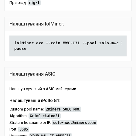
Приклад:
rig-1
Налаштування lolMiner:
lolMiner.exe --coin MWC-C31 --pool solo-mwc.2miner
pause
Налаштування ASIC
Наш пул сумісний з ASIC-майнерами.
Налаштування iPollo G1:
Custom pool name:
2Miners SOLO MWC
Algorithm:
GrinCuckatoo31
Stratum hostname or IP:
solo-mwc.2miners.com
Port:
8585
Username: