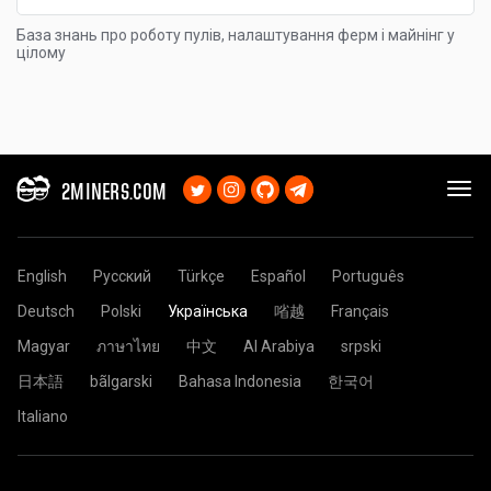
База знань про роботу пулів, налаштування ферм і майнінг у
цілому
2MINERS.COM
English
Русский
Türkçe
Español
Português
Deutsch
Polski
Українська
㗂越
Français
Magyar
ภาษาไทย
中文
Al Arabiya
srpski
日本語
bãlgarski
Bahasa Indonesia
한국어
Italiano