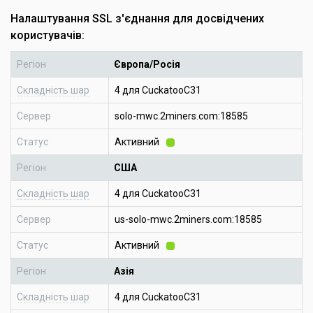
Налаштування SSL з'єднання для досвідчених
користувачів:
Регіон
Європа/Росія
Складність шар
4 для CuckatooC31
Сервер
solo-mwc.2miners.com:18585
Статус
Активний
Регіон
США
Складність шар
4 для CuckatooC31
Сервер
us-solo-mwc.2miners.com:18585
Статус
Активний
Регіон
Азія
Складність шар
4 для CuckatooC31