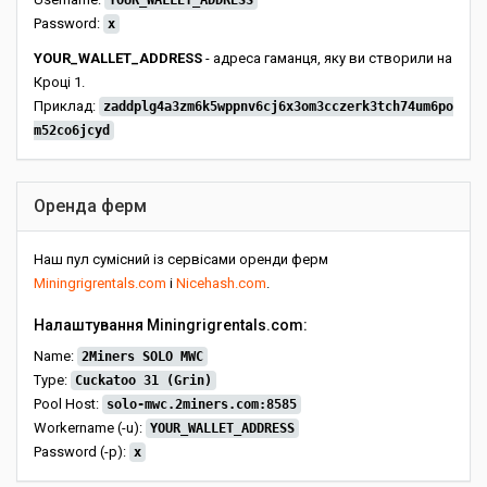
YOUR_WALLET_ADDRESS
Password:
x
YOUR_WALLET_ADDRESS
- адреса гаманця, яку ви створили на
Кроці 1.
Приклад:
zaddplg4a3zm6k5wppnv6cj6x3om3cczerk3tch74um6po
m52co6jcyd
Оренда ферм
Наш пул сумісний із сервісами оренди ферм
Miningrigrentals.com
і
Nicehash.com
.
Налаштування Miningrigrentals.com:
Name:
2Miners SOLO MWC
Type:
Cuckatoo 31 (Grin)
Pool Host:
solo-mwc.2miners.com:8585
Workername (-u):
YOUR_WALLET_ADDRESS
Password (-p):
x